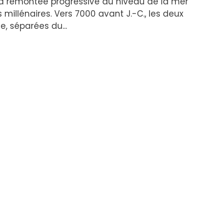
la remontée progressive du niveau de la mer
 millénaires. Vers 7000 avant J.-C., les deux
e, séparées du...