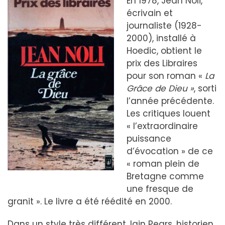
En 1978, Jean Noli,
écrivain et
journaliste (1928-
2000), installé à
Hoedic, obtient le
prix des Libraires
pour son roman «
La
Grâce de Dieu »
, sorti
l’année précédente.
Les critiques louent
« l’extraordinaire
puissance
d’évocation » de ce
« roman plein de
Bretagne comme
une fresque de
granit ». Le livre a été réédité en 2000.
Dans un style très différent, Iain Pears, historien