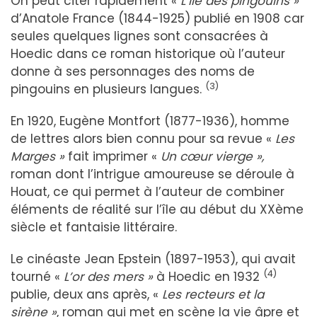
On peut citer rapidement «
L’île des pingouins »
d’Anatole France (1844-1925) publié en 1908 car
seules quelques lignes sont consacrées à
Hoedic dans ce roman historique où l’auteur
donne à ses personnages des noms de
(3)
pingouins en plusieurs langues.
En 1920, Eugène Montfort (1877-1936), homme
de lettres alors bien connu pour sa revue «
Les
Marges »
fait imprimer «
Un cœur vierge »,
roman dont l’intrigue amoureuse se déroule à
Houat, ce qui permet à l’auteur de combiner
éléments de réalité sur l’île au début du XXème
siècle et fantaisie littéraire.
Le cinéaste Jean Epstein (1897-1953), qui avait
(4)
tourné «
L’or des mers »
à Hoedic en 1932
publie, deux ans après, «
Les recteurs et la
sirène »
, roman qui met en scène la vie âpre et